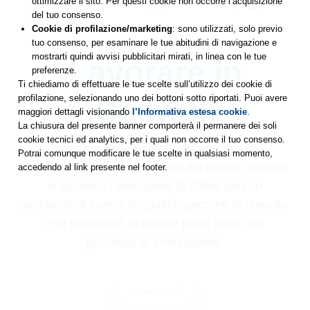
ottimizzare il sito. Per questi cookie non occorre l’acquisizione
del tuo consenso.
Cookie di profilazione/marketing
: sono utilizzati, solo previo
tuo consenso, per esaminare le tue abitudini di navigazione e
mostrarti quindi avvisi pubblicitari mirati, in linea con le tue
Lavorare in
preferenze.
Ti chiediamo di effettuare le tue scelte sull’utilizzo dei cookie di
Coswell
profilazione, selezionando uno dei bottoni sotto riportati. Puoi avere
maggiori dettagli visionando
l’Informativa estesa cookie
.
La chiusura del presente banner comporterà il permanere dei soli
cookie tecnici ed analytics, per i quali non occorre il tuo consenso.
Crediamo nelle persone, siamo fieri dei
Potrai comunque modificare le tue scelte in qualsiasi momento,
collaboratori che fanno parte del nostro Gruppo
accedendo al link presente nel footer.
e abbiamo l’ambizione di offrire loro un
ambiente di lavoro di qualità, percorsi di crescita
e la possibilità di essere parte attiva nel
processo di innovazione.
SCOPRI DI PIÙ