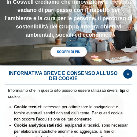
In Coswell crediamo che innovazione e crescita
vadano di pari passo con il rispetto per
l’ambiente e la cura per le persone. Il percorso di
sostenibilità del Gruppo integra obiettivi
ambientali, sociali ed economici.
SCOPRI DI PIÙ
INFORMATIVA BREVE E CONSENSO ALL’USO
x
DEI COOKIE
Informiamo che in questo sito possono essere utilizzati diversi tipi di
cookie:
Cookie tecnici
: necessari per ottimizzare la navigazione e
fornire eventuali servizi richiesti dall’utente. Per questi cookie
non occorre l’acquisizione del tuo consenso.
Cookie analytics/statistici
: equiparati ai tecnici, sono necessari
per elaborare statistiche anonime ed aggregate, al fine di