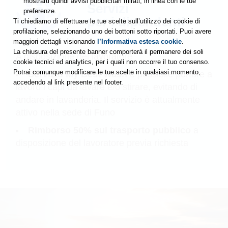
mostrarti quindi avvisi pubblicitari mirati, in linea con le tue
Servizi
preferenze.
per i dipendenti
Ti chiediamo di effettuare le tue scelte sull’utilizzo dei cookie di
profilazione, selezionando uno dei bottoni sotto riportati. Puoi avere
maggiori dettagli visionando
l’Informativa estesa cookie
.
La chiusura del presente banner comporterà il permanere dei soli
A disposizione del lavoratore
cookie tecnici ed analytics, per i quali non occorre il tuo consenso.
Potrai comunque modificare le tue scelte in qualsiasi momento,
Servizio My Best Wash
è possibile portare a
accedendo al link presente nel footer.
lavoro i capi da lavare e/o stirare, evitando di
andare in lavanderia. Il servizio è attualmente
attivo nella sede di Funo
Rimborso 50% sul trasporto pubblico
a
disposizione del lavoratore previa richiesta