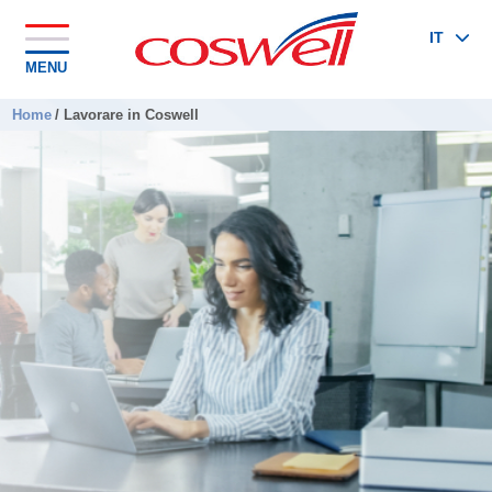
IT
MENU
Home
/
Lavorare in Coswell