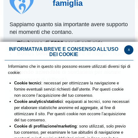
famiglia
Sappiamo quanto sia importante avere supporto
nei momenti che contano.
Rimborso di 500€
per gli asili nido
INFORMATIVA BREVE E CONSENSO ALL’USO
x
Bonus bebè
per accogliere al meglio i nuovi
DEI COOKIE
arrivi
Informiamo che in questo sito possono essere utilizzati diversi tipi di
Fondo aziendale
di solidarietà per aiutare
cookie:
nei momenti di difficoltà
Cookie tecnici
: necessari per ottimizzare la navigazione e
fornire eventuali servizi richiesti dall’utente. Per questi cookie
Permessi e flessibilità
oraria per gestire
non occorre l’acquisizione del tuo consenso.
esigenze personali e familiari
Cookie analytics/statistici
: equiparati ai tecnici, sono necessari
per elaborare statistiche anonime ed aggregate, al fine di
ottimizzare il sito. Per questi cookie non occorre l’acquisizione
del tuo consenso.
Cookie di profilazione/marketing
: sono utilizzati, solo previo
tuo consenso, per esaminare le tue abitudini di navigazione e